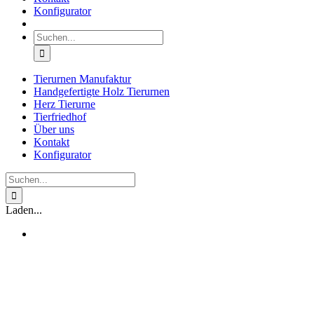
Konfigurator
Suche
nach:
Tierurnen Manufaktur
Handgefertigte Holz Tierurnen
Herz Tierurne
Tierfriedhof
Über uns
Kontakt
Konfigurator
Suche
nach:
Laden...