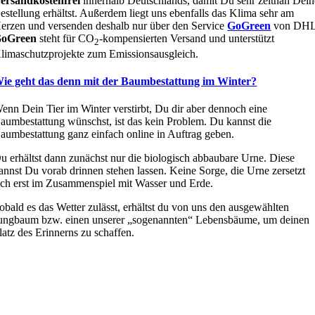
ersandkostenfrei
innerhalb Deutschlands, damit Du sehr zeitnah Dein
estellung erhältst. Außerdem liegt uns ebenfalls das Klima sehr am
erzen und versenden deshalb nur über den Service
GoGreen
von DHL
oGreen
steht für CO
-kompensierten Versand und unterstützt
2
limaschutzprojekte zum Emissionsausgleich.
ie geht das denn mit der Baumbestattung im Winter?
enn Dein Tier im Winter verstirbt, Du dir aber dennoch eine
aumbestattung wünschst, ist das kein Problem. Du kannst die
aumbestattung ganz einfach online in Auftrag geben.
u erhältst dann zunächst nur die biologisch abbaubare Urne. Diese
annst Du vorab drinnen stehen lassen. Keine Sorge, die Urne zersetzt
ich erst im Zusammenspiel mit Wasser und Erde.
obald es das Wetter zulässt, erhältst du von uns den ausgewählten
ungbaum bzw. einen unserer „sogenannten“ Lebensbäume, um deinen
latz des Erinnerns zu schaffen.