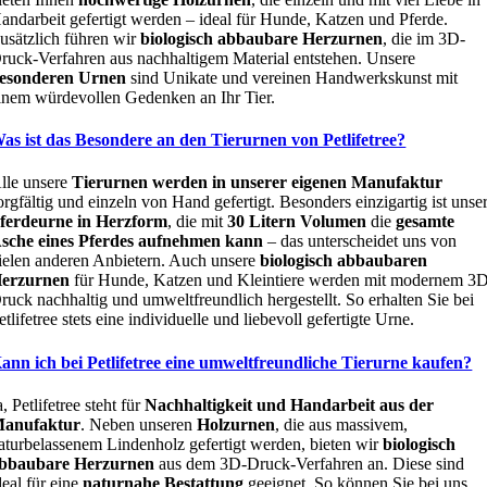
andarbeit gefertigt werden – ideal für Hunde, Katzen und Pferde.
usätzlich führen wir
biologisch abbaubare Herzurnen
, die im 3D-
ruck-Verfahren aus nachhaltigem Material entstehen. Unsere
esonderen Urnen
sind Unikate und vereinen Handwerkskunst mit
inem würdevollen Gedenken an Ihr Tier.
as ist das Besondere an den Tierurnen von Petlifetree?
lle unsere
Tierurnen werden in unserer eigenen Manufaktur
orgfältig und einzeln von Hand gefertigt. Besonders einzigartig ist unse
ferdeurne in Herzform
, die mit
30 Litern Volumen
die
gesamte
sche eines Pferdes aufnehmen kann
– das unterscheidet uns von
ielen anderen Anbietern. Auch unsere
biologisch abbaubaren
erzurnen
für Hunde, Katzen und Kleintiere werden mit modernem 3
ruck nachhaltig und umweltfreundlich hergestellt. So erhalten Sie bei
etlifetree stets eine individuelle und liebevoll gefertigte Urne.
ann ich bei Petlifetree eine umweltfreundliche Tierurne kaufen?
a, Petlifetree steht für
Nachhaltigkeit und Handarbeit aus der
anufaktur
. Neben unseren
Holzurnen
, die aus massivem,
aturbelassenem Lindenholz gefertigt werden, bieten wir
biologisch
bbaubare Herzurnen
aus dem 3D-Druck-Verfahren an. Diese sind
deal für eine
naturnahe Bestattung
geeignet. So können Sie bei uns