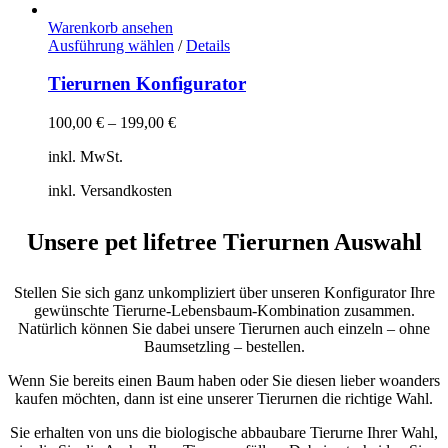
Warenkorb ansehen
Dieses
Ausführung wählen
/
Details
Produkt
weist
Tierurnen Konfigurator
mehrere
Varianten
100,00
€
–
199,00
€
auf.
Die
inkl. MwSt.
Optionen
können
inkl. Versandkosten
auf
der
Unsere pet lifetree Tierurnen Auswahl
Produktseite
gewählt
werden
Stellen Sie sich ganz unkompliziert über unseren Konfigurator Ihre
gewünschte Tierurne-Lebensbaum-Kombination zusammen.
Natürlich können Sie dabei unsere Tierurnen auch einzeln – ohne
Baumsetzling – bestellen.
Wenn Sie bereits einen Baum haben oder Sie diesen lieber woanders
kaufen möchten, dann ist eine unserer Tierurnen die richtige Wahl.
Sie erhalten von uns die biologische abbaubare Tierurne Ihrer Wahl,