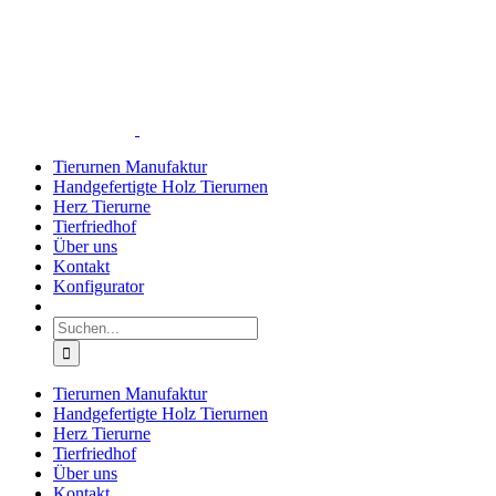
Zum
Inhalt
springen
Tierurnen Manufaktur
Handgefertigte Holz Tierurnen
Herz Tierurne
Tierfriedhof
Über uns
Kontakt
Konfigurator
Suche
nach:
Tierurnen Manufaktur
Handgefertigte Holz Tierurnen
Herz Tierurne
Tierfriedhof
Über uns
Kontakt