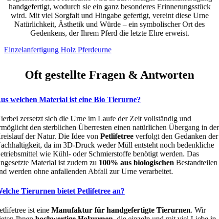
handgefertigt, wodurch sie ein ganz besonderes Erinnerungsstück
wird. Mit viel Sorgfalt und Hingabe gefertigt, vereint diese Urne
Natürlichkeit, Ästhetik und Würde – ein symbolischer Ort des
Gedenkens, der Ihrem Pferd die letzte Ehre erweist.
Einzelanfertigung Holz Pferdeurne
Oft gestellte Fragen & Antworten
us welchen Material ist eine Bio Tierurne?
ierbei zersetzt sich die Urne im Laufe der Zeit vollständig und
rmöglicht den sterblichen Überresten einen natürlichen Übergang in de
reislauf der Natur. Die Idee von
Petlifetree
verfolgt den Gedanken der
achhaltigkeit, da im 3D-Druck weder Müll entsteht noch bedenkliche
etriebsmittel wie Kühl- oder Schmierstoffe benötigt werden. Das
ingesetzte Material ist zudem zu
100% aus biologischen
Bestandteilen
nd werden ohne anfallenden Abfall zur Urne verarbeitet.
elche Tierurnen bietet Petlifetree an?
etlifetree ist eine
Manufaktur für handgefertigte Tierurnen
. Wir
ieten Ihnen
hochwertige Holzurnen
, die einzeln und mit viel Liebe in