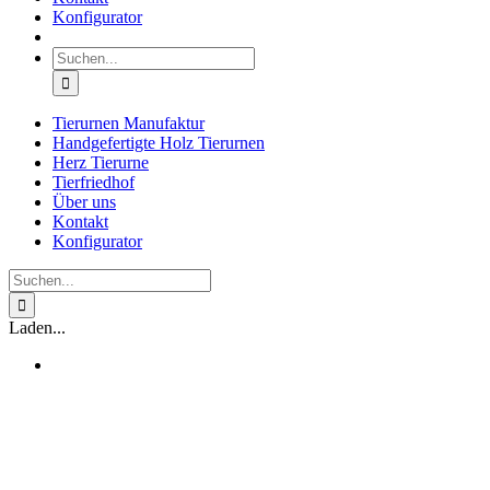
Konfigurator
Suche
nach:
Tierurnen Manufaktur
Handgefertigte Holz Tierurnen
Herz Tierurne
Tierfriedhof
Über uns
Kontakt
Konfigurator
Suche
nach:
Laden...