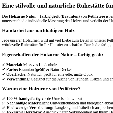
geölt
Eine stilvolle und natürliche Ruhestätte fü
&
Natur
Deckel
Die
Holzurne Natur – farbig geölt (Braunton)
von
Petlifetree
ist 
Menge
unterstreicht die individuelle Maserung des Holzes und verleiht der Ur
Handarbeit aus nachhaltigem Holz
Jede unserer Holzurnen wird mit viel Liebe zum Detail in unserer Petl
würdevolle Ruhestätte für Ihr Haustier zu schaffen. Durch die farbige
Eigenschaften der Holzurne Natur – farbig geölt:
✔
Material:
Massives Lindenholz
✔
Farbe:
Braunton (geölt) & Natur Deckel
✔
Oberfläche:
Natürlich geölt für eine edle, matte Optik
✔
Verwendung:
Geeignet für die Asche von Hunden, Katzen und an
Warum eine Holzurne von Petlifetree?
✅
100 % handgefertigt:
Jede Urne ist ein Unikat
✅
Nachhaltige Materialien:
Umweltfreundlich und biologisch abba
✅
Hochwertige Verarbeitung:
Langlebig und ästhetisch anspreche
✅
Exklusive Herzform:
Ausdruck tiefer Verbundenheit mit Ihrem Ha