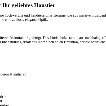
r Ihr geliebtes Haustier
eine hochwertige und handgefertigte Tierurne, die aus massivem Lindenh
ne eine zeitlose, elegante Optik.
ifetree Manufaktur gefertigt. Das Lindenholz stammt aus nachhaltiger Fo
 Ölbehandlung erhält das Holz einen edlen Braunton, der die natürliche
deren Kleintieren
ubar
nd
ustier