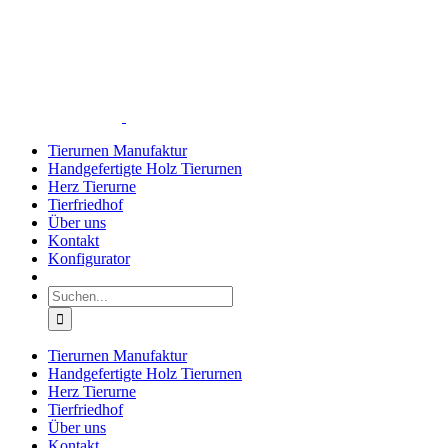
Zum
Inhalt
springen
Tierurnen Manufaktur
Handgefertigte Holz Tierurnen
Herz Tierurne
Tierfriedhof
Über uns
Kontakt
Konfigurator
Suche
nach:
Tierurnen Manufaktur
Handgefertigte Holz Tierurnen
Herz Tierurne
Tierfriedhof
Über uns
Kontakt