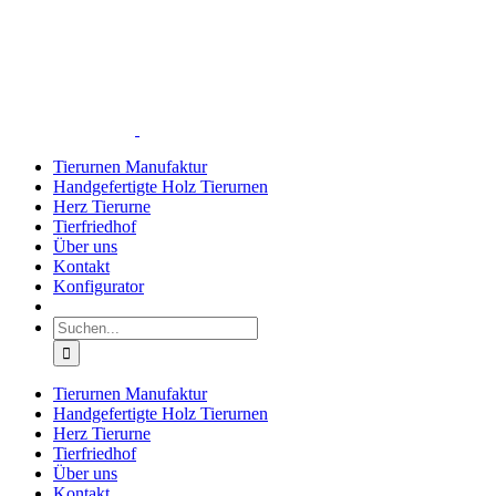
Zum
Inhalt
springen
Tierurnen Manufaktur
Handgefertigte Holz Tierurnen
Herz Tierurne
Tierfriedhof
Über uns
Kontakt
Konfigurator
Suche
nach:
Tierurnen Manufaktur
Handgefertigte Holz Tierurnen
Herz Tierurne
Tierfriedhof
Über uns
Kontakt