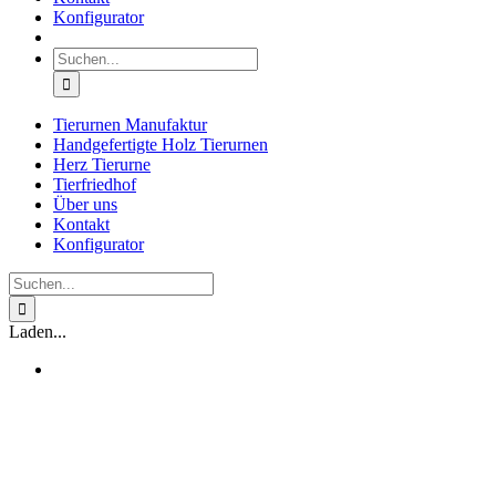
Konfigurator
Suche
nach:
Tierurnen Manufaktur
Handgefertigte Holz Tierurnen
Herz Tierurne
Tierfriedhof
Über uns
Kontakt
Konfigurator
Suche
nach:
Laden...