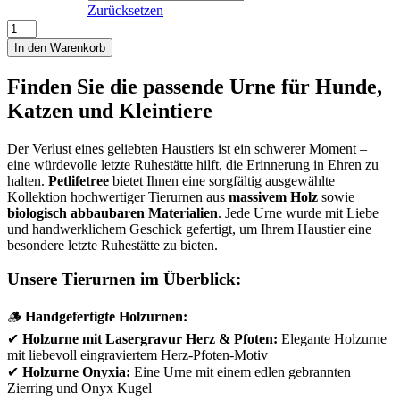
Zurücksetzen
Tierurnen
Konfigurator
In den Warenkorb
Menge
Finden Sie die passende Urne für Hunde,
Katzen und Kleintiere
Der Verlust eines geliebten Haustiers ist ein schwerer Moment –
eine würdevolle letzte Ruhestätte hilft, die Erinnerung in Ehren zu
halten.
Petlifetree
bietet Ihnen eine sorgfältig ausgewählte
Kollektion hochwertiger Tierurnen aus
massivem Holz
sowie
biologisch abbaubaren Materialien
. Jede Urne wurde mit Liebe
und handwerklichem Geschick gefertigt, um Ihrem Haustier eine
besondere letzte Ruhestätte zu bieten.
Unsere Tierurnen im Überblick:
🪵
Handgefertigte Holzurnen:
✔
Holzurne mit Lasergravur Herz & Pfoten:
Elegante Holzurne
mit liebevoll eingraviertem Herz-Pfoten-Motiv
✔
Holzurne Onyxia:
Eine Urne mit einem edlen gebrannten
Zierring und Onyx Kugel