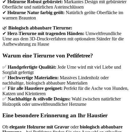
✔
Holzurne Robust gebürstet:
Markantes Design mit gebürsteter
Oberfläche und natürlichen Asteinschlüssen
✔
Holzurne Natur farbig geölt:
Natürlich geölte Oberfläche im
warmen Braunton
🌿
Biologisch abbaubare Tierurne:
✔
Herz-Tierurne mit tragenden Händen:
Umweltfreundliche
Urne aus dem 3D-Druckverfahren mit optionalem Ständer für die
Aufbewahrung zu Hause
Warum eine Tierurne von Petlifetree?
✅
Handgefertigte Qualität:
Jede Urne wird mit viel Liebe und
Sorgfalt gefertigt
✅
Hochwertige Materialien:
Massives Lindenholz oder
nachhaltige, biologisch abbaubare Materialien
✅
Für alle Haustiere geeignet:
Perfekt für die Asche von Hunden,
Katzen und Kleintieren
✅
Nachhaltige & stilvolle Designs:
Wahl zwischen natürlicher
Holzoptik oder umweltfreundlicher Herzurne
Eine besondere Erinnerung an Ihr Haustier
Ob
elegante Holzurne mit Gravur
oder
biologisch abbaubare