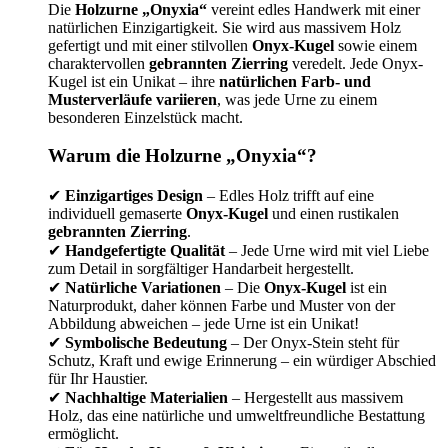
Die
Holzurne „Onyxia“
vereint edles Handwerk mit einer
natürlichen Einzigartigkeit. Sie wird aus massivem Holz
gefertigt und mit einer stilvollen
Onyx-Kugel
sowie einem
charaktervollen
gebrannten Zierring
veredelt. Jede Onyx-
Kugel ist ein Unikat – ihre
natürlichen Farb- und
Musterverläufe variieren
, was jede Urne zu einem
besonderen Einzelstück macht.
Warum die Holzurne „Onyxia“?
✔
Einzigartiges Design
– Edles Holz trifft auf eine
individuell gemaserte
Onyx-Kugel
und einen rustikalen
gebrannten Zierring
.
✔
Handgefertigte Qualität
– Jede Urne wird mit viel Liebe
zum Detail in sorgfältiger Handarbeit hergestellt.
✔
Natürliche Variationen
– Die
Onyx-Kugel
ist ein
Naturprodukt, daher können Farbe und Muster von der
Abbildung abweichen – jede Urne ist ein Unikat!
✔
Symbolische Bedeutung
– Der Onyx-Stein steht für
Schutz, Kraft und ewige Erinnerung – ein würdiger Abschied
für Ihr Haustier.
✔
Nachhaltige Materialien
– Hergestellt aus massivem
Holz, das eine natürliche und umweltfreundliche Bestattung
ermöglicht.