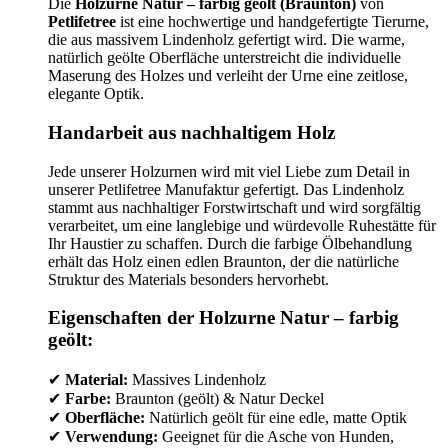
Die
Holzurne Natur – farbig geölt (Braunton)
von
Petlifetree
ist eine hochwertige und handgefertigte Tierurne,
die aus massivem Lindenholz gefertigt wird. Die warme,
natürlich geölte Oberfläche unterstreicht die individuelle
Maserung des Holzes und verleiht der Urne eine zeitlose,
elegante Optik.
Handarbeit aus nachhaltigem Holz
Jede unserer Holzurnen wird mit viel Liebe zum Detail in
unserer Petlifetree Manufaktur gefertigt. Das Lindenholz
stammt aus nachhaltiger Forstwirtschaft und wird sorgfältig
verarbeitet, um eine langlebige und würdevolle Ruhestätte für
Ihr Haustier zu schaffen. Durch die farbige Ölbehandlung
erhält das Holz einen edlen Braunton, der die natürliche
Struktur des Materials besonders hervorhebt.
Eigenschaften der Holzurne Natur – farbig
geölt:
✔
Material:
Massives Lindenholz
✔
Farbe:
Braunton (geölt) & Natur Deckel
✔
Oberfläche:
Natürlich geölt für eine edle, matte Optik
✔
Verwendung:
Geeignet für die Asche von Hunden,