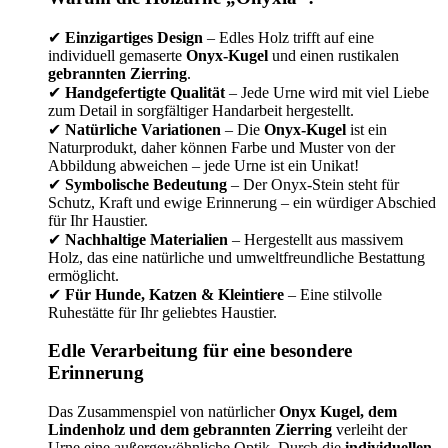
✔
Einzigartiges Design
– Edles Holz trifft auf eine
individuell gemaserte
Onyx-Kugel
und einen rustikalen
gebrannten Zierring
.
✔
Handgefertigte Qualität
– Jede Urne wird mit viel Liebe
zum Detail in sorgfältiger Handarbeit hergestellt.
✔
Natürliche Variationen
– Die
Onyx-Kugel
ist ein
Naturprodukt, daher können Farbe und Muster von der
Abbildung abweichen – jede Urne ist ein Unikat!
✔
Symbolische Bedeutung
– Der Onyx-Stein steht für
Schutz, Kraft und ewige Erinnerung – ein würdiger Abschied
für Ihr Haustier.
✔
Nachhaltige Materialien
– Hergestellt aus massivem
Holz, das eine natürliche und umweltfreundliche Bestattung
ermöglicht.
✔
Für Hunde, Katzen & Kleintiere
– Eine stilvolle
Ruhestätte für Ihr geliebtes Haustier.
Edle Verarbeitung für eine besondere
Erinnerung
Das Zusammenspiel von natürlicher
Onyx Kugel, dem
Lindenholz und dem gebrannten Zierring
verleiht der
Urne eine außergewöhnliche Optik. Durch die
individuellen