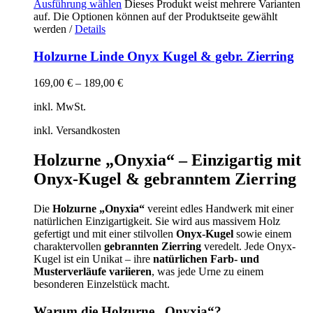
Ausführung wählen
Dieses Produkt weist mehrere Varianten
auf. Die Optionen können auf der Produktseite gewählt
werden
/
Details
Holzurne Linde Onyx Kugel & gebr. Zierring
169,00
€
–
189,00
€
inkl. MwSt.
inkl. Versandkosten
Holzurne „Onyxia“ – Einzigartig mit
Onyx-Kugel & gebranntem Zierring
Die
Holzurne „Onyxia“
vereint edles Handwerk mit einer
natürlichen Einzigartigkeit. Sie wird aus massivem Holz
gefertigt und mit einer stilvollen
Onyx-Kugel
sowie einem
charaktervollen
gebrannten Zierring
veredelt. Jede Onyx-
Kugel ist ein Unikat – ihre
natürlichen Farb- und
Musterverläufe variieren
, was jede Urne zu einem
besonderen Einzelstück macht.
Warum die Holzurne „Onyxia“?