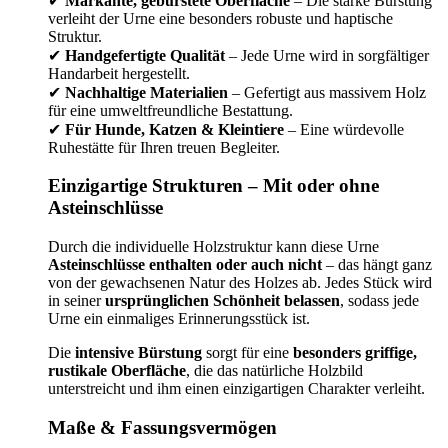
✔
Markante, gebürstete Oberfläche
– Die starke Bürstung
verleiht der Urne eine besonders robuste und haptische
Struktur.
✔
Handgefertigte Qualität
– Jede Urne wird in sorgfältiger
Handarbeit hergestellt.
✔
Nachhaltige Materialien
– Gefertigt aus massivem Holz
für eine umweltfreundliche Bestattung.
✔
Für Hunde, Katzen & Kleintiere
– Eine würdevolle
Ruhestätte für Ihren treuen Begleiter.
Einzigartige Strukturen – Mit oder ohne
Asteinschlüsse
Durch die individuelle Holzstruktur kann diese Urne
Asteinschlüsse enthalten oder auch nicht
– das hängt ganz
von der gewachsenen Natur des Holzes ab. Jedes Stück wird
in seiner
ursprünglichen Schönheit belassen
, sodass jede
Urne ein einmaliges Erinnerungsstück ist.
Die
intensive Bürstung
sorgt für eine
besonders griffige,
rustikale Oberfläche
, die das natürliche Holzbild
unterstreicht und ihm einen einzigartigen Charakter verleiht.
Maße & Fassungsvermögen