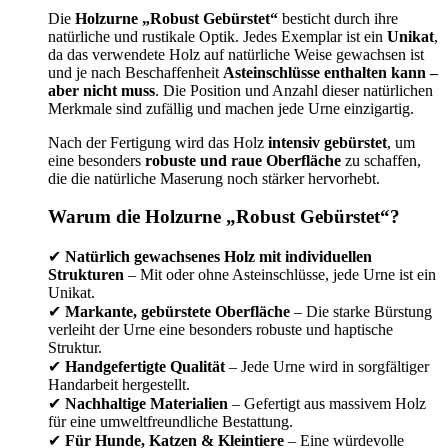
Die
Holzurne „Robust Gebürstet“
besticht durch ihre
natürliche und rustikale Optik. Jedes Exemplar ist ein
Unikat
,
da das verwendete Holz auf natürliche Weise gewachsen ist
und je nach Beschaffenheit
Asteinschlüsse enthalten kann –
aber nicht muss
. Die Position und Anzahl dieser natürlichen
Merkmale sind zufällig und machen jede Urne einzigartig.
Nach der Fertigung wird das Holz
intensiv gebürstet
, um
eine besonders
robuste und raue Oberfläche
zu schaffen,
die die natürliche Maserung noch stärker hervorhebt.
Warum die Holzurne „Robust Gebürstet“?
✔
Natürlich gewachsenes Holz mit individuellen
Strukturen
– Mit oder ohne Asteinschlüsse, jede Urne ist ein
Unikat.
✔
Markante, gebürstete Oberfläche
– Die starke Bürstung
verleiht der Urne eine besonders robuste und haptische
Struktur.
✔
Handgefertigte Qualität
– Jede Urne wird in sorgfältiger
Handarbeit hergestellt.
✔
Nachhaltige Materialien
– Gefertigt aus massivem Holz
für eine umweltfreundliche Bestattung.
✔
Für Hunde, Katzen & Kleintiere
– Eine würdevolle