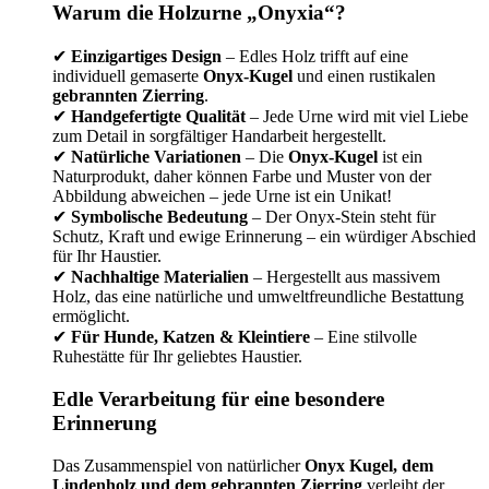
Warum die Holzurne „Onyxia“?
✔
Einzigartiges Design
– Edles Holz trifft auf eine
individuell gemaserte
Onyx-Kugel
und einen rustikalen
gebrannten Zierring
.
✔
Handgefertigte Qualität
– Jede Urne wird mit viel Liebe
zum Detail in sorgfältiger Handarbeit hergestellt.
✔
Natürliche Variationen
– Die
Onyx-Kugel
ist ein
Naturprodukt, daher können Farbe und Muster von der
Abbildung abweichen – jede Urne ist ein Unikat!
✔
Symbolische Bedeutung
– Der Onyx-Stein steht für
Schutz, Kraft und ewige Erinnerung – ein würdiger Abschied
für Ihr Haustier.
✔
Nachhaltige Materialien
– Hergestellt aus massivem
Holz, das eine natürliche und umweltfreundliche Bestattung
ermöglicht.
✔
Für Hunde, Katzen & Kleintiere
– Eine stilvolle
Ruhestätte für Ihr geliebtes Haustier.
Edle Verarbeitung für eine besondere
Erinnerung
Das Zusammenspiel von natürlicher
Onyx Kugel, dem
Lindenholz und dem gebrannten Zierring
verleiht der