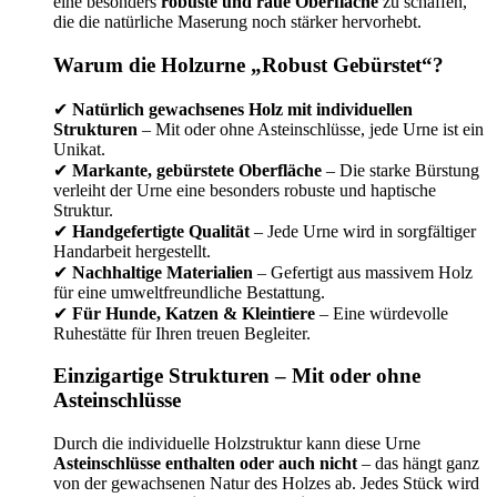
eine besonders
robuste und raue Oberfläche
zu schaffen,
die die natürliche Maserung noch stärker hervorhebt.
Warum die Holzurne „Robust Gebürstet“?
✔
Natürlich gewachsenes Holz mit individuellen
Strukturen
– Mit oder ohne Asteinschlüsse, jede Urne ist ein
Unikat.
✔
Markante, gebürstete Oberfläche
– Die starke Bürstung
verleiht der Urne eine besonders robuste und haptische
Struktur.
✔
Handgefertigte Qualität
– Jede Urne wird in sorgfältiger
Handarbeit hergestellt.
✔
Nachhaltige Materialien
– Gefertigt aus massivem Holz
für eine umweltfreundliche Bestattung.
✔
Für Hunde, Katzen & Kleintiere
– Eine würdevolle
Ruhestätte für Ihren treuen Begleiter.
Einzigartige Strukturen – Mit oder ohne
Asteinschlüsse
Durch die individuelle Holzstruktur kann diese Urne
Asteinschlüsse enthalten oder auch nicht
– das hängt ganz
von der gewachsenen Natur des Holzes ab. Jedes Stück wird