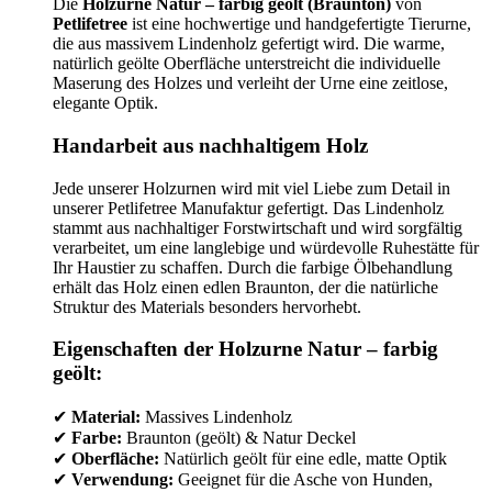
Die
Holzurne Natur – farbig geölt (Braunton)
von
Petlifetree
ist eine hochwertige und handgefertigte Tierurne,
die aus massivem Lindenholz gefertigt wird. Die warme,
natürlich geölte Oberfläche unterstreicht die individuelle
Maserung des Holzes und verleiht der Urne eine zeitlose,
elegante Optik.
Handarbeit aus nachhaltigem Holz
Jede unserer Holzurnen wird mit viel Liebe zum Detail in
unserer Petlifetree Manufaktur gefertigt. Das Lindenholz
stammt aus nachhaltiger Forstwirtschaft und wird sorgfältig
verarbeitet, um eine langlebige und würdevolle Ruhestätte für
Ihr Haustier zu schaffen. Durch die farbige Ölbehandlung
erhält das Holz einen edlen Braunton, der die natürliche
Struktur des Materials besonders hervorhebt.
Eigenschaften der Holzurne Natur – farbig
geölt:
✔
Material:
Massives Lindenholz
✔
Farbe:
Braunton (geölt) & Natur Deckel
✔
Oberfläche:
Natürlich geölt für eine edle, matte Optik
✔
Verwendung:
Geeignet für die Asche von Hunden,